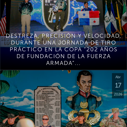
DESTREZA, PRECISIÓN Y VELOCIDAD,
DURANTE UNA JORNADA DE TIRO
PRÁCTICO EN LA COPA “202 AÑOS
DE FUNDACIÓN DE LA FUERZA
ARMADA”...
Abr
17
2026