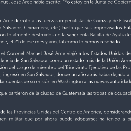
anuel José Arce había escrito: “Yo estoy en la Junta de Gobie
er Arce derrotó a las fuerzas imperialistas de Gaínza y de Filí
an Salvador, Chinameca, etc.) hasta que sus improvisados Bat
ron totalmente destruidos en la sangrienta Batalla de Ayutuxt
ince, el 21 de ese mes y año, tal como lo hemos reseñado.
, el Coronel Manuel José Arce viajó a los Estados Unidos d
endencia de San Salvador como un estado más de la Unión Ame
ión del cargo de miembro del Triunvirato Ejecutivo de las Pr
e, ingresó en San Salvador, donde un año atrás había dejado 
 dar cuentas de su misión en Washington a las nuevas autoridad
 que partieron de la ciudad de Guatemala las tropas de ocupa
de las Provincias Unidas del Centro de América, considerand
men militar que por ahora puede adoptarse; ha tenido a b