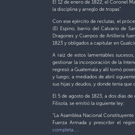
El 12 de enero de 1822, el Coronel M
la disciplina y arreglo de tropas”.
Con ese ejército de reclutas, el próc
(El Espino, barrio del Calvario de S
Dragones y Cuerpos de Artillería fue
1823 y obligados a capitular en Gualc
A raíz de estos lamentables sucesos
gestionar la incorporación de la Int
regresó a Guatemala y allí tomó poses
y luego; a mediados de abril siguient
sus hijas y deudos, y donde tenía que
El 5 de agosto de 1823, a dos días de
Filísola, se emitió la siguiente ley:
“La Asamblea Nacional Constituyente 
Fuerza Armada y prescribir el régi
completa…..