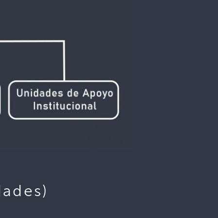
dades)