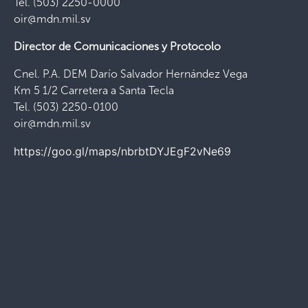
Tel. (503) 2250-0000
oir@mdn.mil.sv
Director de Comunicaciones y Protocolo
Cnel. P.A. DEM Darío Salvador Hernández Vega
Km 5 1/2 Carretera a Santa Tecla
Tel. (503) 2250-0100
oir@mdn.mil.sv
https://goo.gl/maps/nbrbtDYJEgF2vNe69