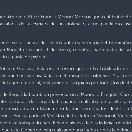
Vicealmirante René Francis Merino Monroy, junto al Gabinete 
nsables del asesinato de un policía y a un pandillero asal
ienes se les acusa de ser los autores directos del homicidi
an Miguel el pasado 9 de enero, mientras participaba de un
do a punta de pistola.
 Pública, Gustavo Villatoro informó que se ha habilitado un
 que han sido asaltadas en el transporte colectivo. Y a la vez
el agente policial, realizándoles un juicio por todos los delito
es de Seguridad también presentaron a Mauricio Ezequiel Camp
te cámaras de seguridad cuando realizaba un asalto a us
ecomisó un arma blanca con la que cometía los delitos, a 
ones. Por su parte el Ministro de la Defensa Nacional, Vice
d está trabajando para llevarle alivio a la ciudadanía, noso
do que este Gobierno esta realizando una lucha contra la delinc