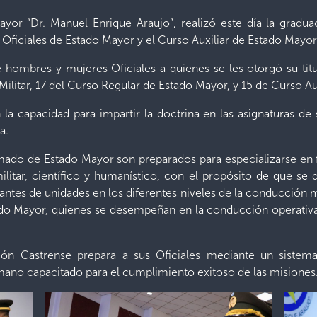
or “Dr. Manuel Enrique Araujo”, realizó este día la gradu
 Oficiales de Estado Mayor y el Curso Auxiliar de Estado Mayor
 hombres y mujeres Oficiales a quienes se les otorgó su titu
litar, 17 del Curso Regular de Estado Mayor, y 15 de Curso Au
la capacidad para impartir la doctrina en las asignaturas de 
a.
mado de Estado Mayor son preparados para especializarse en 
militar, científico y humanístico, con el propósito de qu
es de unidades en los diferentes niveles de la conducción mili
ado Mayor, quienes se desempeñan en la conducción operativ
ución Castrense prepara a sus Oficiales mediante un sistem
ano capacitado para el cumplimiento exitoso de las misiones