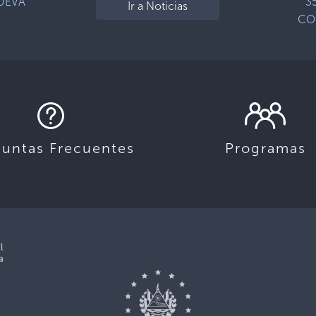
NUEVA
3
Ir a Noticias
CO
guntas Frecuentes
Programas
l
a